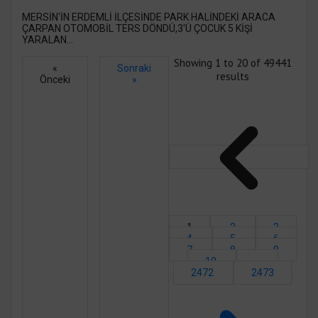
MERSİN'İN ERDEMLİ İLÇESİNDE PARK HALİNDEKİ ARACA
ÇARPAN OTOMOBİL TERS DÖNDÜ,3'Ü ÇOCUK 5 KİŞİ
YARALAN...
Showing
1
to
20
of
49441
«
Sonraki
results
Önceki
»
1
2
3
4
5
6
7
8
9
10
...
2472
2473