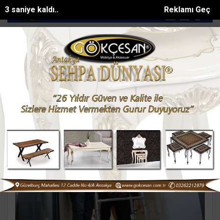
1 saniye kaldı..
Reklamı Geç
en otomobil, motosiklete arkada...
Otomobile çarpmamak için frene 
SON DAKİKA:
Ali CEREN Haberleri