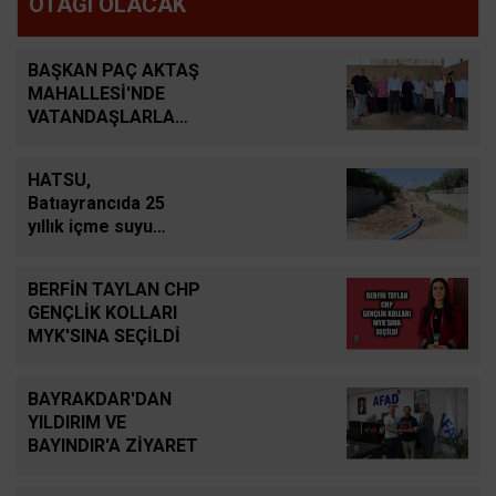
OTAĞI OLACAK
BAŞKAN PAÇ AKTAŞ
MAHALLESİ'NDE
VATANDAŞLARLA
BULUŞTU
HATSU,
Batıayrancıda 25
yıllık içme suyu
şebekesini yeniliyor
BERFİN TAYLAN CHP
GENÇLİK KOLLARI
MYK'SINA SEÇİLDİ
BAYRAKDAR'DAN
YILDIRIM VE
BAYINDIR'A ZİYARET