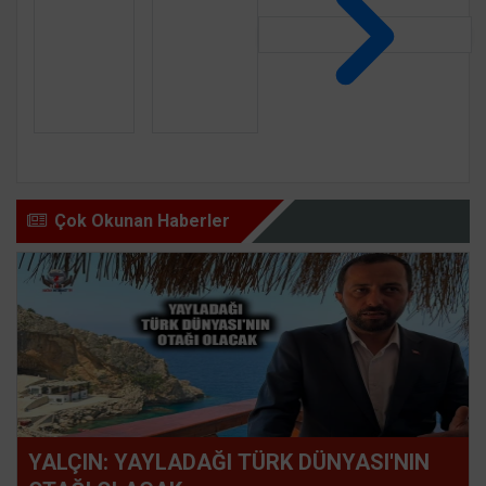
Çok Okunan Haberler
YALÇIN: YAYLADAĞI TÜRK DÜNYASI'NIN