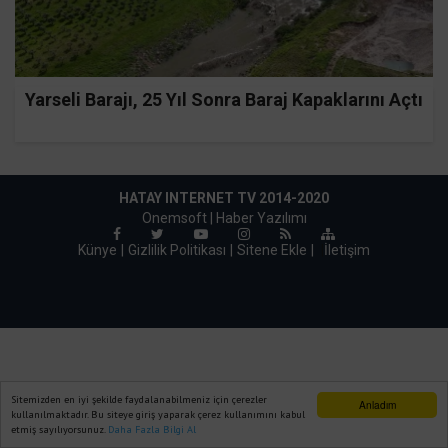
Yarseli Barajı, 25 Yıl Sonra Baraj Kapaklarını Açtı
HATAY INTERNET TV 2014-2020
Onemsoft |
Haber Yazılımı
Künye
Gizlilik Politikası
Sitene Ekle
|
İletişim
Sitemizden en iyi şekilde faydalanabilmeniz için çerezler
Anladım
kullanılmaktadır. Bu siteye giriş yaparak çerez kullanımını kabul
etmiş sayılıyorsunuz.
Daha Fazla Bilgi Al
Ana Sayfa
Web TV
Foto Galeri
Yazarlar