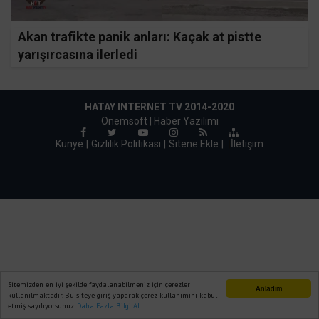
Akan trafikte panik anları: Kaçak at pistte
yarışırcasına ilerledi
HATAY INTERNET TV 2014-2020
Onemsoft |
Haber Yazılımı
Künye
Gizlilik Politikası
Sitene Ekle
|
İletişim
Sitemizden en iyi şekilde faydalanabilmeniz için çerezler
Anladım
kullanılmaktadır. Bu siteye giriş yaparak çerez kullanımını kabul
etmiş sayılıyorsunuz.
Daha Fazla Bilgi Al
Ana Sayfa
Web TV
Foto Galeri
Yazarlar