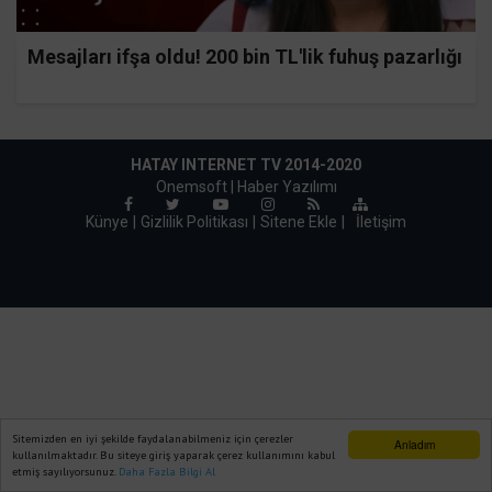
Mesajları ifşa oldu! 200 bin TL'lik fuhuş pazarlığı
HATAY INTERNET TV 2014-2020
Onemsoft |
Haber Yazılımı
Künye
Gizlilik Politikası
Sitene Ekle
|
İletişim
Sitemizden en iyi şekilde faydalanabilmeniz için çerezler
Anladım
kullanılmaktadır. Bu siteye giriş yaparak çerez kullanımını kabul
etmiş sayılıyorsunuz.
Daha Fazla Bilgi Al
Ana Sayfa
Web TV
Foto Galeri
Yazarlar