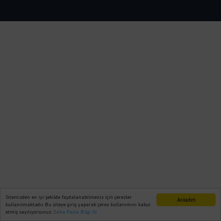
Sitemizden en iyi şekilde faydalanabilmeniz için çerezler
Anladım
kullanılmaktadır. Bu siteye giriş yaparak çerez kullanımını kabul
etmiş sayılıyorsunuz.
Daha Fazla Bilgi Al
Ana Sayfa
Web TV
Foto Galeri
Yazarlar