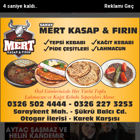
4 saniye kaldı..
Reklamı Geç
ı: 62 aranan...
Alanyada sazlık alanda yangın
Çoban köpeğini tüf
SON DAKİKA:
Aytac Sasmaz Haberleri