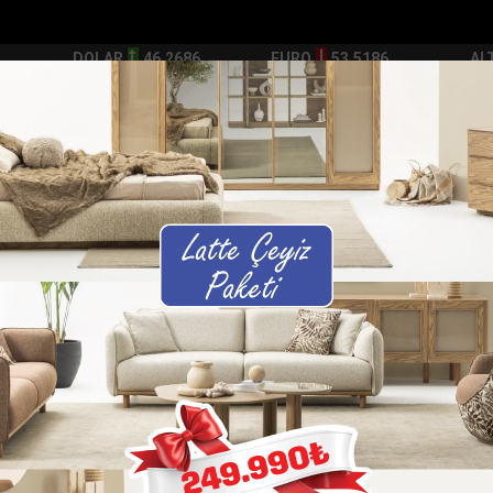
DOLAR
46.2686
EURO
53.5186
AL
Y
GÜNDEM
MAGAZİN
KADIN-YAŞAM
SPOR
SAĞLIK
Sİ
Yazarlar
Web TV
ak kullandığı yol ye...
Hassada zeytinlik yangını yaşandı
Arsuzda