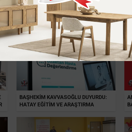
ERDOĞAN, BAYRAKÇIOĞLU İLE
B
SAĞLIK HİZMETLERİNİ GÖRÜŞTÜ
A
E
BAŞHEKİM KAVVASOĞLU DUYURDU:
A
R
HATAY EĞİTİM VE ARAŞTIRMA
B
HASTANESİ’NDE UHDS HİZMETİ
BAŞLADI