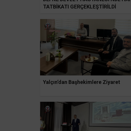
TATBİKATI GERÇEKLEŞTİRİLDİ
Yalçın’dan Başhekimlere Ziyaret