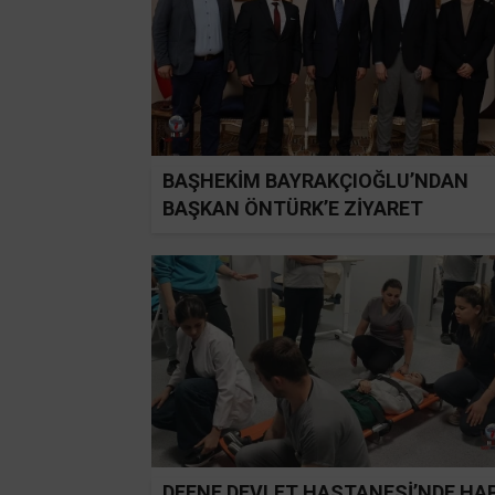
BAŞHEKİM BAYRAKÇIOĞLU’NDAN
BAŞKAN ÖNTÜRK’E ZİYARET
DEFNE DEVLET HASTANESİ’NDE HA