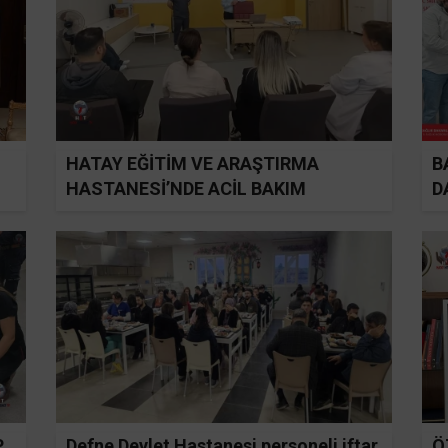
HATAY EĞİTİM VE ARAŞTIRMA
B
HASTANESİ’NDE ACİL BAKIM
D
HEMŞİRELİĞİ SERTİFİKA PROGRAMI
BAŞLATILDI
P
Defne Devlet Hastanesi personeli iftar
Ö