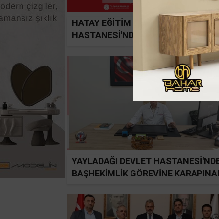
HATAY EĞİTİM VE ARAŞTIRMA
HASTANESİ'NDE YENİ
GÖREVLENDİRME
YAYLADAĞI DEVLET HASTANESİ'ND
BAŞHEKİMLİK GÖREVİNE KARAPINA
ATANDI