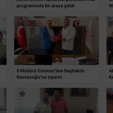
programında bir araya geldi
N
İl Müdürü Sönmez’den Başhekim
A
Kavvasoğlu’na ziyaret
K