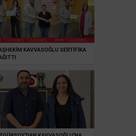
AŞHEKİM KAVVASOĞLU SERTİFİKA
AĞITTI
ZGÜRSOY’DAN KAVVASOĞLU’NA