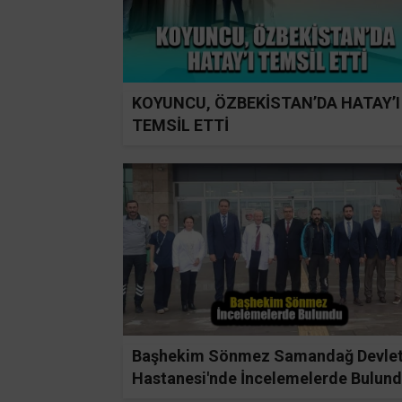
KOYUNCU, ÖZBEKİSTAN’DA HATAY’I
TEMSİL ETTİ
Başhekim Sönmez Samandağ Devle
Hastanesi'nde İncelemelerde Bulun