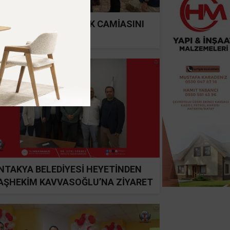
AŞKAN YALÇIN SAĞLIK CAMİASINI
ĞIRLADI
NTAKYA BELEDİYESİ HEYETİNDEN
AŞHEKİM KAVVASOĞLU’NA ZİYARET