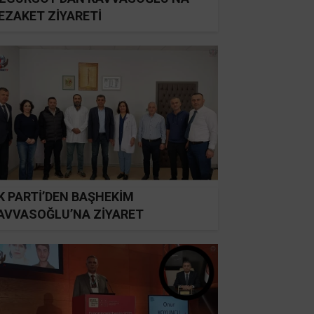
EZAKET ZİYARETİ
K PARTİ’DEN BAŞHEKİM
AVVASOĞLU’NA ZİYARET