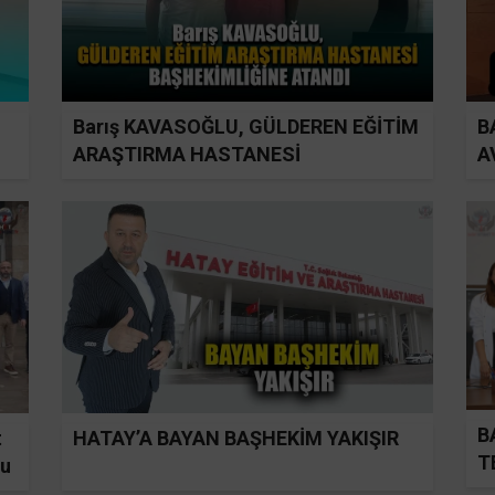
Barış KAVASOĞLU, GÜLDEREN EĞİTİM
B
ARAŞTIRMA HASTANESİ
A
BAŞHEKİMLİĞİNE ATANDI
B
t
HATAY’A BAYAN BAŞHEKİM YAKIŞIR
T
du