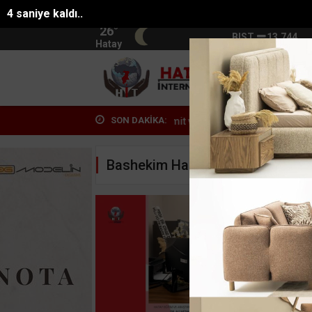
3 saniye kaldı..
26°
BIST
13.744
Hatay
HATA
SON DAKİKA:
a sıcağında şalgam ve simit vatandaşla...
Mersinde 4 mahallenin ort
Bashekim Haberleri