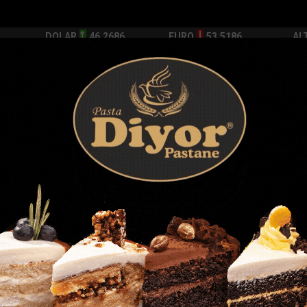
DOLAR
46.2686
EURO
53.5186
AL
Y
GÜNDEM
MAGAZİN
KADIN-YAŞAM
SPOR
SAĞLIK
Sİ
Yazarlar
Web TV
anının yeğeni motosiklet ka...
Kahramanmaraşta 6 gündür kayıp yaşl