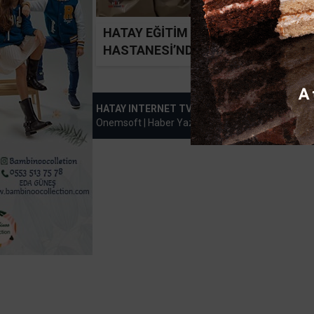
HATAY EĞİTİM VE ARAŞTIRMA
HASTANESİ’NDE KBRN TATBİKATI
GERÇEKLEŞTİRİLDİ
HATAY INTERNET TV 2014-2020
Onemsoft |
Haber Yazılımı