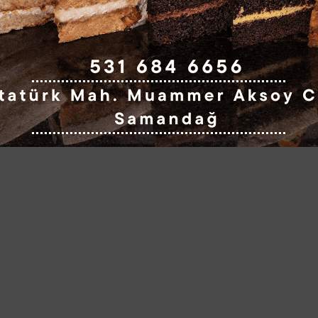
Hatayda narenciye bahçeleri zararlı
organizmalara karşı incelendi