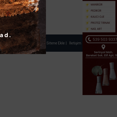
Künye
Gizlilik Politikası
Sitene Ekle
|
İletişim