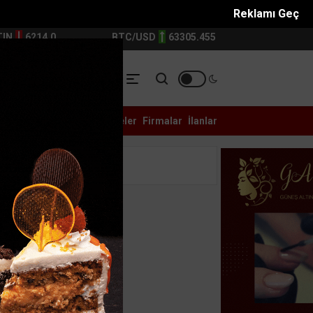
Reklamı Geç
TIN
6214.0
BTC/USD
63305.455
YASET
YEREL
ASAYİŞ
Galeri
Anketler
Eczaneler
Firmalar
İlanlar
ı adamın B...
Filistin konvoyu Adanada destek mitingiyle ka...