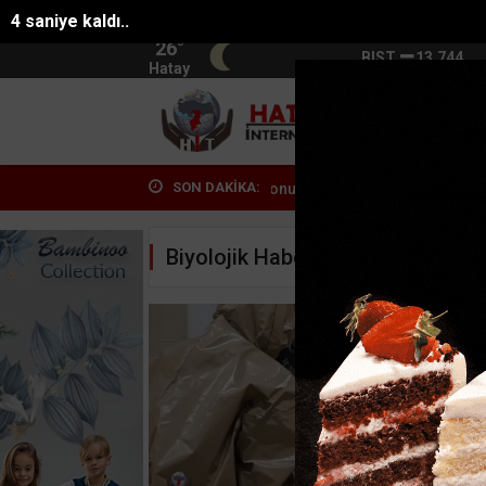
4 saniye kaldı..
26°
BIST
13.744
Hatay
HATA
SON DAKİKA:
Antalyada fuhuşa aracılık operasyonunda 7 tut...
Eski belediye başk
Biyolojik Haberleri