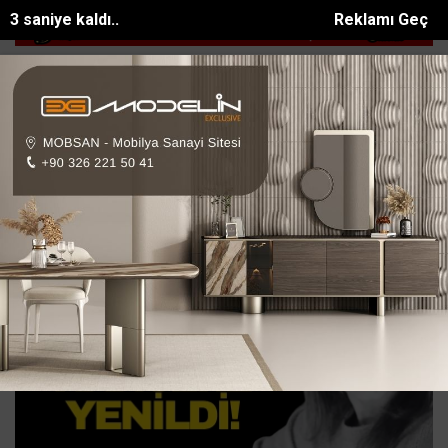
1 saniye kaldı..
Reklamı Geç
n yeğeni motosiklet ka...
Kahramanmaraşta 6 gündür kayıp yaşlı ada
SON DAKİKA:
Erzin Haberleri