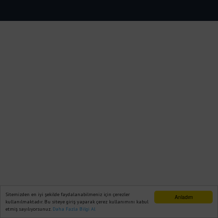
Sitemizden en iyi şekilde faydalanabilmeniz için çerezler
Anladım
kullanılmaktadır. Bu siteye giriş yaparak çerez kullanımını kabul
etmiş sayılıyorsunuz.
Daha Fazla Bilgi Al
Ana Sayfa
Web TV
Foto Galeri
Yazarlar