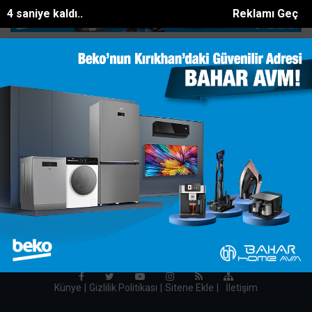
4 saniye kaldı..
Reklamı Geç
er 2 otomobile...
Havamaş, yaz yoğunluğunu ek seferlerle karşıl...
SON DAKİKA:
Erzinde Baraka Alevlere Teslim Oldu
Haberleri
Aradığınız haber bulunamadı!
HATAY INTERNET TV 2014-2020
Onemsoft |
Haber Yazılımı
Künye
Gizlilik Politikası
Sitene Ekle
|
İletişim