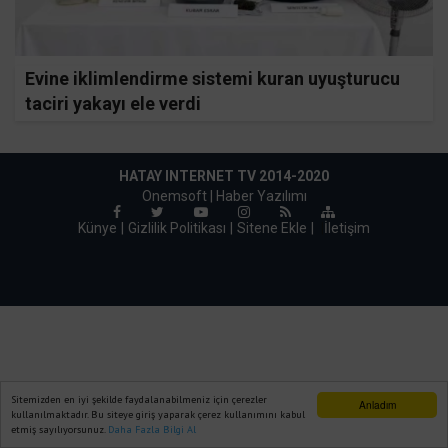
Evine iklimlendirme sistemi kuran uyuşturucu
taciri yakayı ele verdi
HATAY INTERNET TV 2014-2020
Onemsoft |
Haber Yazılımı
Künye
Gizlilik Politikası
Sitene Ekle
|
İletişim
Sitemizden en iyi şekilde faydalanabilmeniz için çerezler
Anladım
kullanılmaktadır. Bu siteye giriş yaparak çerez kullanımını kabul
etmiş sayılıyorsunuz.
Daha Fazla Bilgi Al
Ana Sayfa
Web TV
Foto Galeri
Yazarlar