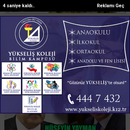
4 saniye kaldı..
Reklamı Geç
a Akdenize sıfır polis evi hizmete açıl...
Altınözünde konteyner yan
SON DAKİKA:
Israil Basbakani Benjamin Netanyahu
Haberleri