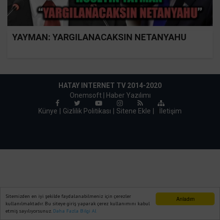
YAYMAN: YARGILANACAKSIN NETANYAHU
HATAY INTERNET TV 2014-2020
Onemsoft |
Haber Yazılımı
Künye
Gizlilik Politikası
Sitene Ekle
|
İletişim
Sitemizden en iyi şekilde faydalanabilmeniz için çerezler
Anladım
kullanılmaktadır. Bu siteye giriş yaparak çerez kullanımını kabul
etmiş sayılıyorsunuz.
Daha Fazla Bilgi Al
Ana Sayfa
Web TV
Foto Galeri
Yazarlar