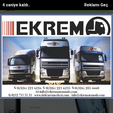
3 saniye kaldı..
Reklamı Geç
.
HBBden çocuklara bilim ve eğlence dolu yaz et...
Çukurova sıcağ
SON DAKİKA:
Kavvasoglu Haberleri