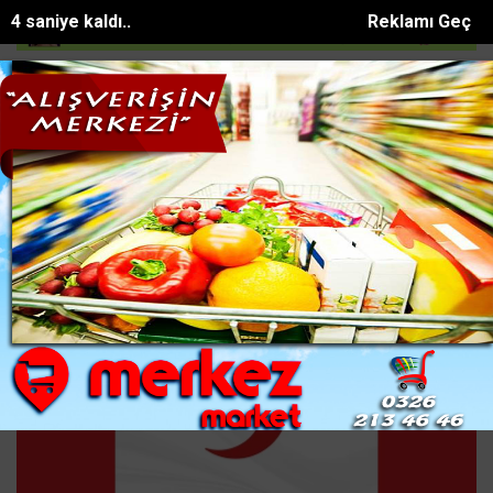
4 saniye kaldı..
Reklamı Geç
 kullanılamaz h...
Ehliyetsiz direksiyon başına geçip kaza yaptı...
SON DAKİKA:
Kizilay Gunu Kutlu Olsun Haberleri