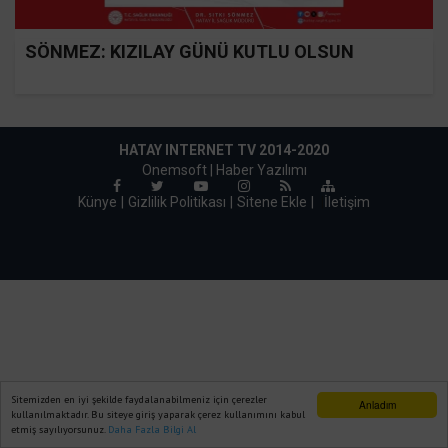
SÖNMEZ: KIZILAY GÜNÜ KUTLU OLSUN
HATAY INTERNET TV 2014-2020
Onemsoft |
Haber Yazılımı
Künye
Gizlilik Politikası
Sitene Ekle
|
İletişim
Sitemizden en iyi şekilde faydalanabilmeniz için çerezler
Anladım
kullanılmaktadır. Bu siteye giriş yaparak çerez kullanımını kabul
etmiş sayılıyorsunuz.
Daha Fazla Bilgi Al
Ana Sayfa
Web TV
Foto Galeri
Yazarlar