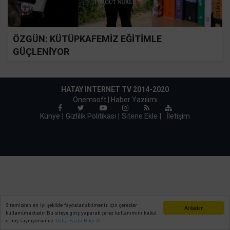
ÖZGÜN: KÜTÜPKAFEMİZ EĞİTİMLE
GÜÇLENİYOR
HATAY INTERNET TV 2014-2020
Onemsoft |
Haber Yazılımı
Künye
Gizlilik Politikası
Sitene Ekle
|
İletişim
Sitemizden en iyi şekilde faydalanabilmeniz için çerezler
Anladım
kullanılmaktadır. Bu siteye giriş yaparak çerez kullanımını kabul
etmiş sayılıyorsunuz.
Daha Fazla Bilgi Al
Ana Sayfa
Web TV
Foto Galeri
Yazarlar