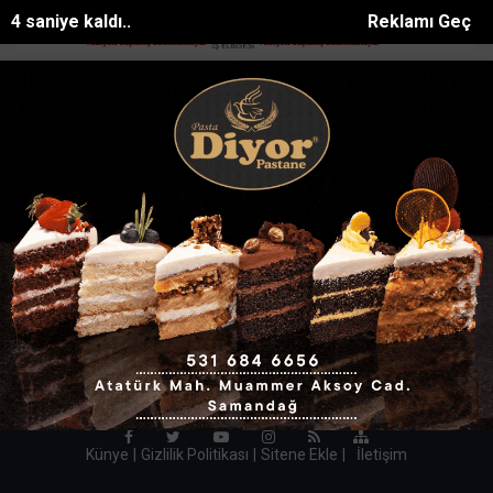
4 saniye kaldı..
Reklamı Geç
an Eyüp Can davası sürüyor
Manavgat Belediyesinden yaylalara küt
SON DAKİKA:
Mhp Antakyadan Is Insani Demirkola
Ziyaret Haberleri
Aradığınız haber bulunamadı!
HATAY INTERNET TV 2014-2020
Onemsoft |
Haber Yazılımı
Künye
Gizlilik Politikası
Sitene Ekle
|
İletişim