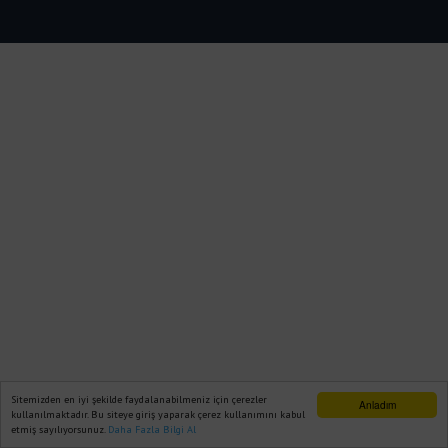
Sitemizden en iyi şekilde faydalanabilmeniz için çerezler
Anladım
kullanılmaktadır. Bu siteye giriş yaparak çerez kullanımını kabul
etmiş sayılıyorsunuz.
Daha Fazla Bilgi Al
Ana Sayfa
Web TV
Foto Galeri
Yazarlar