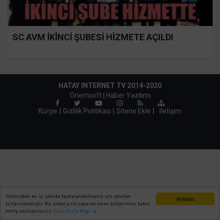
SC AVM İKİNCİ ŞUBESİ HİZMETE AÇILDI
HATAY INTERNET TV 2014-2020
Onemsoft |
Haber Yazılımı
Künye
Gizlilik Politikası
Sitene Ekle
|
İletişim
Sitemizden en iyi şekilde faydalanabilmeniz için çerezler
Anladım
kullanılmaktadır. Bu siteye giriş yaparak çerez kullanımını kabul
etmiş sayılıyorsunuz.
Daha Fazla Bilgi Al
Ana Sayfa
Web TV
Foto Galeri
Yazarlar