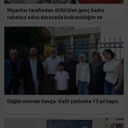
Nişanlısı tarafından öldürülen genç kadın
rahatsız edici derecede kıskanıldığını ve
ayrılmak istediğini kuyumcuya anlatmış
Düğün sonrası kavga: Katil zanlısına 13 yıl hapis