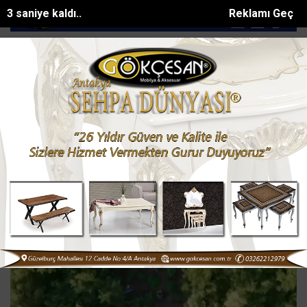
1 saniye kaldı..
Reklamı Geç
eş zamanlı altyapı ve asfalt ç...
AK Parti Adana İl Başkanı Özkan: Tü
SON DAKİKA:
Suc Haberleri