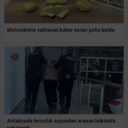
Motosiklete saklanan kubar esrarı polis buldu
Antakyada hırsızlık suçundan aranan hükümlü
yakalandı