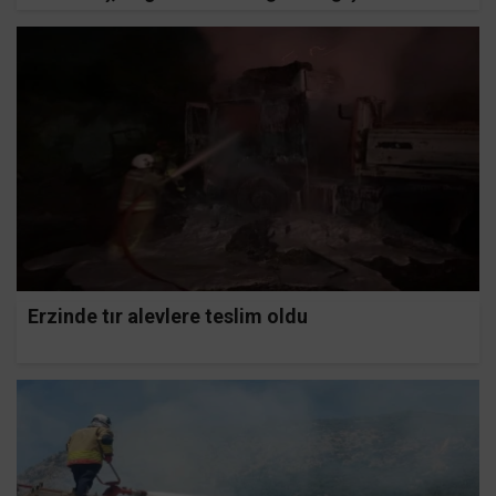
bulunması şartıyla şoförle barıştı
Erzinde tır alevlere teslim oldu