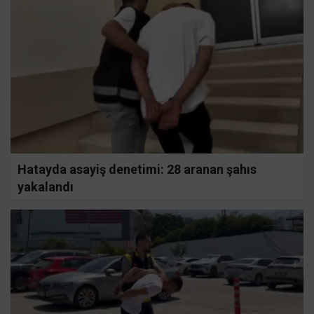
Hatayda asayiş denetimi: 28 aranan şahıs
yakalandı