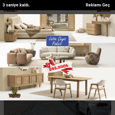
0 saniye kaldı..
Reklamı Geç
miye ağacına çarptı: 1...
Göçükte hayatını kaybeden işçi Bekir Çelik, 
SON DAKİKA:
Yerel Haberler Haberleri