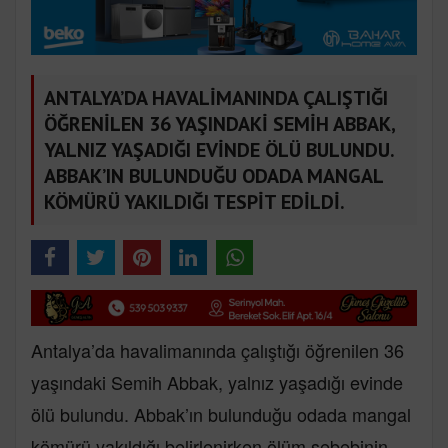
ANTALYA’DA HAVALİMANINDA ÇALIŞTIĞI
ÖĞRENİLEN 36 YAŞINDAKİ SEMİH ABBAK,
YALNIZ YAŞADIĞI EVİNDE ÖLÜ BULUNDU.
ABBAK’IN BULUNDUĞU ODADA MANGAL
KÖMÜRÜ YAKILDIĞI TESPİT EDİLDİ.
Antalya’da havalimanında çalıştığı öğrenilen 36
yaşındaki Semih Abbak, yalnız yaşadığı evinde
ölü bulundu. Abbak’ın bulunduğu odada mangal
kömürü yakıldığı belirlenirken ölüm sebebinin