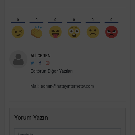
0
0
0
0
0
0
ALI CEREN
Editörün Diğer Yazıları
Mail:
admin@hatayinternettv.com
Yorum Yazın