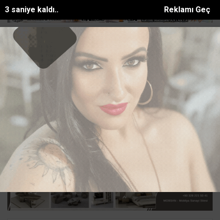
2 saniye kaldı..
Reklamı Geç
Belediyesinden yaylalara kütüphane d...
Mersinde patlayan domates
SON DAKİKA:
Ana Sayfa
ASAYİŞ