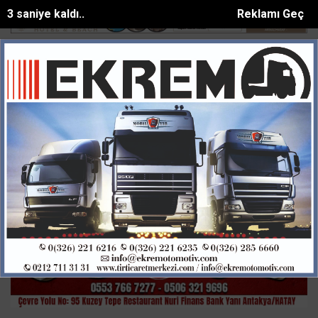
2 saniye kaldı..
Reklamı Geç
rı olayı çözüldü: 3 şüpheli tutuk...
Zeyker Yaylasında içme suyu kapas
SON DAKİKA:
Ana Sayfa
GÜNDEM