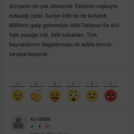
dünyanın bir çok ülkesinde Türklerin coşkuyla
kutladığı zafer, Suriye İdlib’de de kutlandı.
Millilerin galip gelmesiyle İdlib/Taftanaz’da sivil
halk sokağa indi. İdlib sokakları, Türk
bayraklarının dalgalanması ile adeta kırmızı-
beyaza boyandı.
0
0
0
0
0
0
ALI CEREN