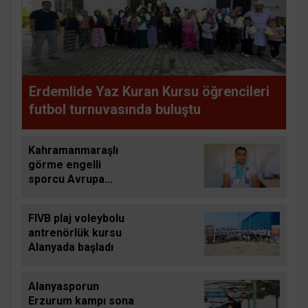
Erdemlide Yaz Kuran Kursu öğrencileri
futbol turnuvasında buluştu
Kahramanmaraşlı
görme engelli
sporcu Avrupa
Şampiyonasından 4
madalyayla döndü
FIVB plaj voleybolu
antrenörlük kursu
Alanyada başladı
Alanyasporun
Erzurum kampı sona