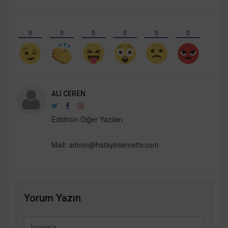
0
0
0
0
0
0
ALI CEREN
Editörün Diğer Yazıları
Mail:
admin@hatayinternettv.com
Yorum Yazın