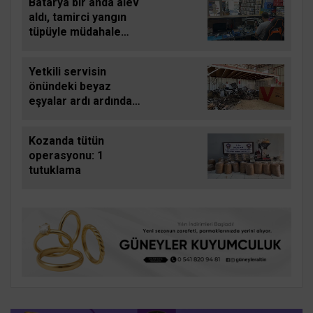
Batarya bir anda alev
aldı, tamirci yangın
tüpüyle müdahale
etti
Yetkili servisin
önündeki beyaz
eşyalar ardı ardında
patlayarak alevlere
teslim oldu
Kozanda tütün
operasyonu: 1
tutuklama