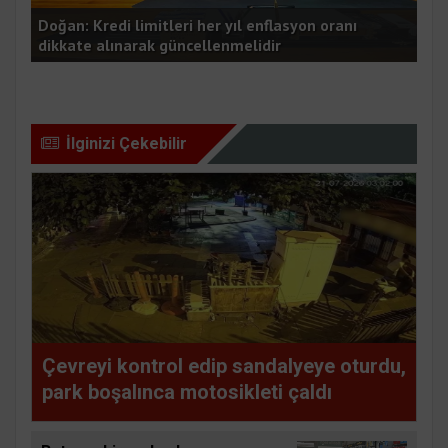
Çevreyi kontrol edip sandalyeye oturdu, park
Bat
boşalınca motosikleti çaldı
müd
İlginizi Çekebilir
Çevreyi kontrol edip sandalyeye oturdu,
park boşalınca motosikleti çaldı