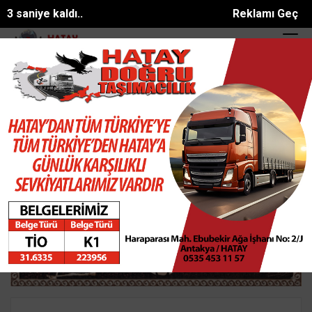
2 saniye kaldı..
Reklamı Geç
 anda alev aldı, tamirci yangın tü...
Yetkili servisin önündeki beyaz e
SON DAKİKA:
Ana Sayfa
ASAYİŞ