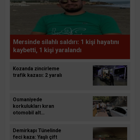
Mersinde silahlı saldırı: 1 kişi hayatını
kaybetti, 1 kişi yaralandı
Kozanda zincirleme
trafik kazası: 2 yaralı
Osmaniyede
korkulukları kıran
otomobil alt
otoparka düştü: 5
yaralı
Demirkapı Tünelinde
feci kaza: Yaşlı çift