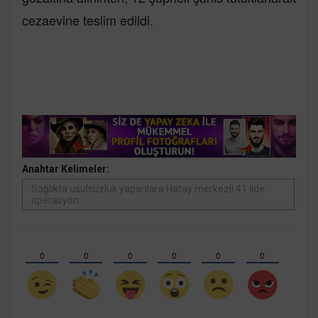
cezaevine teslim edildi.
Anahtar Kelimeler:
Sağlıkta usulsüzlük yapanlara Hatay merkezli 41 ilde
operasyon
0
0
0
0
0
0