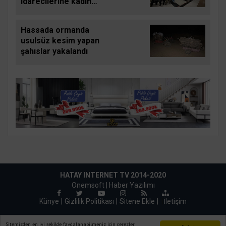
idarecilerine kadına
yönelik şiddetle
mücadele semineri
Hassada ormanda
verildi
usulsüz kesim yapan
şahıslar yakalandı
HATAY INTERNET TV 2014-2020
Onemsoft |
Haber Yazılımı
Künye
Gizlilik Politikası
Sitene Ekle
|
İletişim
Sitemizden en iyi şekilde faydalanabilmeniz için çerezler