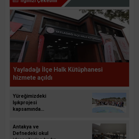
İlginizi Çekebilir
Yayladağı İlçe Halk Kütüphanesi
hizmete açıldı
Yüreğimizdeki
Işıkprojesi
kapsamında
çocuklara doğayla iç
içe eğitim
Antakya ve
Defnedeki okul