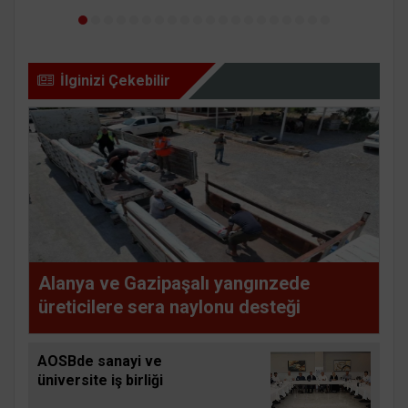
İlginizi Çekebilir
Alanya ve Gazipaşalı yangınzede
üreticilere sera naylonu desteği
AOSBde sanayi ve
üniversite iş birliği