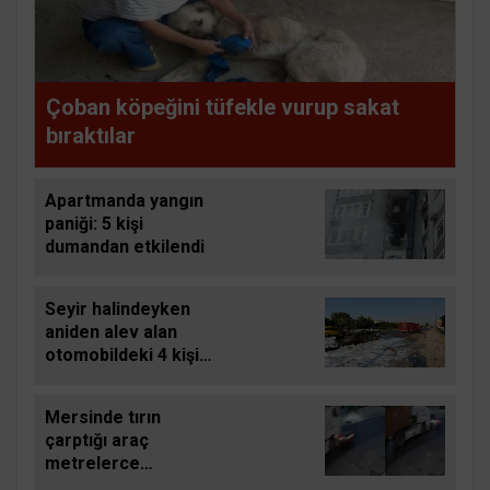
Çoban köpeğini tüfekle vurup sakat
bıraktılar
Apartmanda yangın
paniği: 5 kişi
dumandan etkilendi
Seyir halindeyken
aniden alev alan
otomobildeki 4 kişi
yaralandı
Mersinde tırın
çarptığı araç
metrelerce
sürüklendi