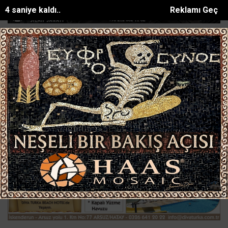
3 saniye kaldı..
Reklamı Geç
Seyir halindeyken aniden alev alan otomobilde...
Bakan Kurumun katı
SON DAKİKA:
Ana Sayfa
ASAYİŞ