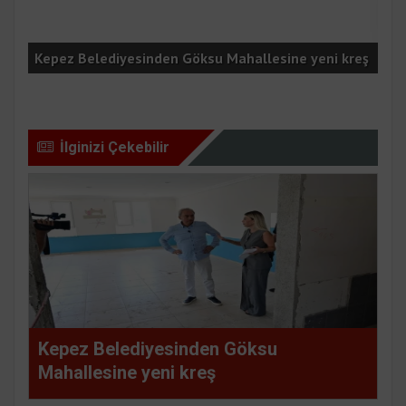
Kepez Belediyesinden Göksu Mahallesine yeni kreş
Kon
İlginizi Çekebilir
Kepez Belediyesinden Göksu
Mahallesine yeni kreş