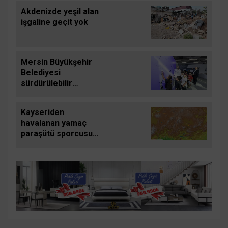
Akdenizde yeşil alan
işgaline geçit yok
Mersin Büyükşehir
Belediyesi
sürdürülebilir
kalkınmada zirvede
Kayseriden
havalanan yamaç
paraşütü sporcusu
5,5 saat sonra
Kahramanmaraşa
indi