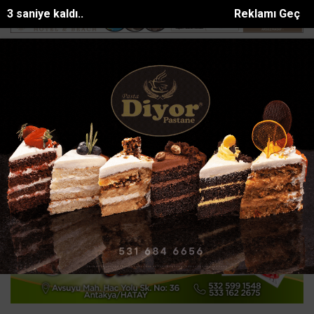
2 saniye kaldı..
Reklamı Geç
eyner yatakhane alevlere teslim oldu
Turistleri hedef alan plaj faresi
SON DAKİKA:
Ana Sayfa
GÜNDEM