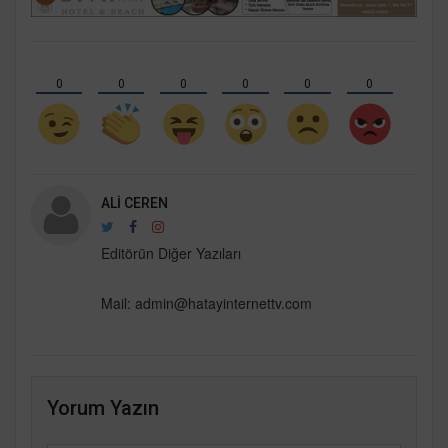
0
0
0
0
0
0
ALI CEREN
Editörün Diğer Yazıları
Mail:
admin@hatayinternettv.com
Yorum Yazın