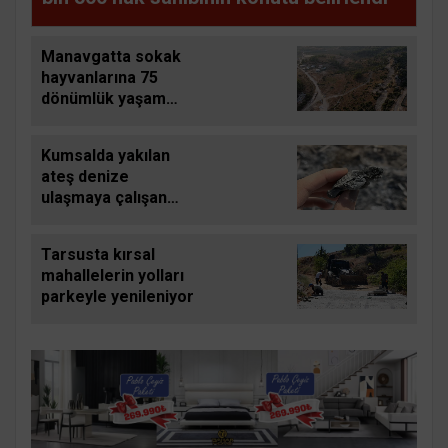
Manavgatta sokak
hayvanlarına 75
dönümlük yaşam
alanı
Kumsalda yakılan
ateş denize
ulaşmaya çalışan
yavru carettayı yakıp
telef etti
Tarsusta kırsal
mahallelerin yolları
parkeyle yenileniyor