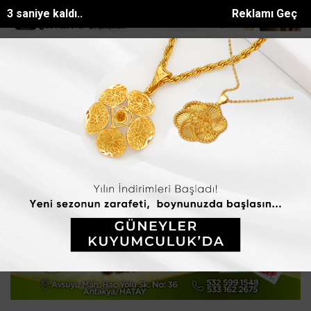
2 saniye kaldı..
Reklamı Geç
 Kurumun katılımıyla Hatayda 8 bin 500 h...
Manavgatta sokak hayva
SON DAKİKA:
Ana Sayfa
GÜNDEM