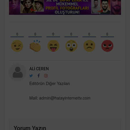
0
0
0
0
0
0
ALI CEREN
Editörün Diğer Yazıları
Mail:
admin@hatayinternettv.com
Yorum Yazın