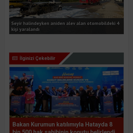
Seyir halindeyken aniden alev alan otomobildeki 4
Bak
kişi yaralandı
sah
İlginizi Çekebilir
Bakan Kurumun katılımıyla Hatayda 8
bin 500 hak sahibinin konutu belirlendi