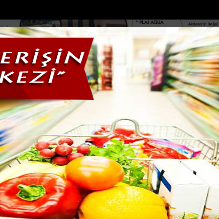
DOLAR
46.2686
EURO
53.5186
AL
Y
GÜNDEM
MAGAZİN
KADIN-YAŞAM
SPOR
SAĞLIK
Sİ
Yazarlar
Web TV
manmaraşlı görme engelli sporcu Avrupa Ş...
Adanada trafikte tartı