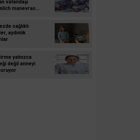
an vatandaşı
mlich manevrası
ardı
zde sağlıklı
er, aydınlık
nlar
irme yalnızca
ği değil anneyi
koruyor