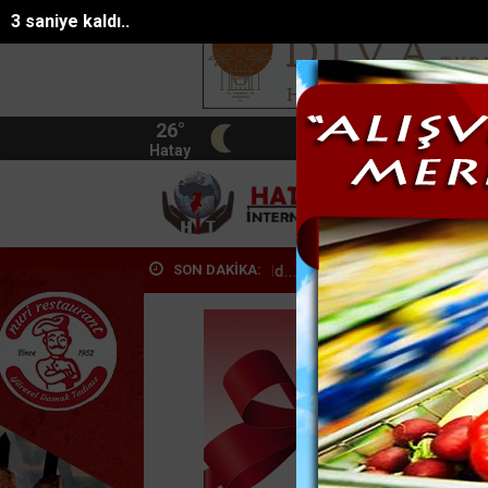
1 saniye kaldı..
26°
BIST
13.744
Hatay
HATA
SON DAKİKA:
 çocuklarla dold...
Kozanda tütün operasyonu: 1 tutuklama
Kahra