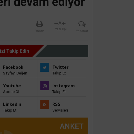
eri devam ediyor
A
Yazı Tipi
Yazdır
Yorumlar
izi Takip Edin
Facebook
Twitter
Sayfayı Beğen
Takip Et
Youtube
Instagram
Abone Ol
Takip Et
Linkedin
RSS
Takip Et
Servisleri
ANKET