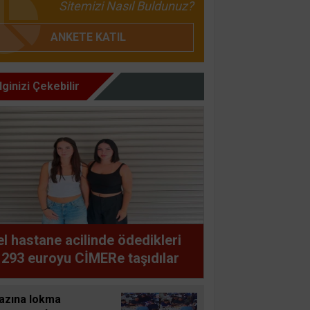
Sitemizi Nasıl Buldunuz?
ANKETE KATIL
İlginizi Çekebilir
l hastane acilinde ödedikleri
 293 euroyu CİMERe taşıdılar
azına lokma