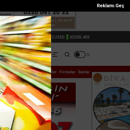
Reklamı Geç
TIN
6214.0
BTC/USD
63305.455
YASET
YEREL
ASAYİŞ
Galeri
Anketler
Eczaneler
Firmalar
İlanlar
ştığı sürücüye testerey...
Yetkili servisin önündeki beyaz eşy