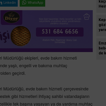
kaç
Linkedin
WhatsApp
Hei
kurt
Kepe
gözl
yarı
Emz
bebe
de 
ri Müdürlüğü ekipleri, evde bakım hizmeti
de yaşlı, engelli ve bakıma muhtaç
rolden geçirdi.
eri Müdürlüğü, evde bakım hizmeti çerçevesinde
destek gibi hizmetleri ihtiyaç sahibi vatandaşların
 özellikle tek başına yaşayan ya da yardıma muhtaç