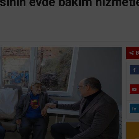
sinin evde bakım hizmetl
B