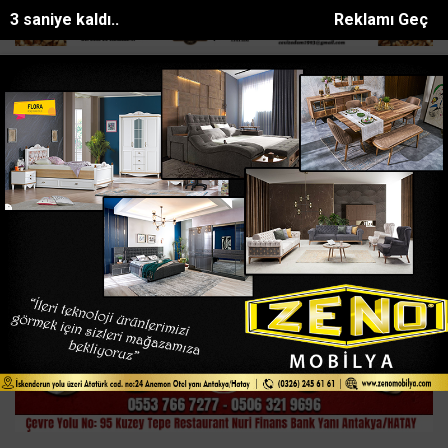
2 saniye kaldı..
Reklamı Geç
ükte hayatını kaybeden işçinin cenazesi ad...
Fekede Cömert Özen s
SON DAKİKA:
Ana Sayfa
ASAYİŞ