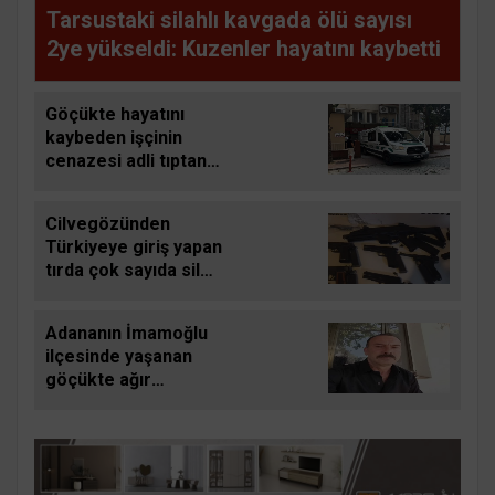
Tarsustaki silahlı kavgada ölü sayısı
2ye yükseldi: Kuzenler hayatını kaybetti
Göçükte hayatını
kaybeden işçinin
cenazesi adli tıptan
alındı
Cilvegözünden
Türkiyeye giriş yapan
tırda çok sayıda silah
ele geçirildi
Adananın İmamoğlu
ilçesinde yaşanan
göçükte ağır
yaralanan işçi de
hayatını kaybetti