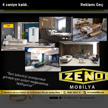
3 saniye kaldı..
Reklamı Geç
18 madencinin öldüğü olayın firari hükümlüsü...
Erzin-Zorkun yay
SON DAKİKA:
Ana Sayfa
SPOR