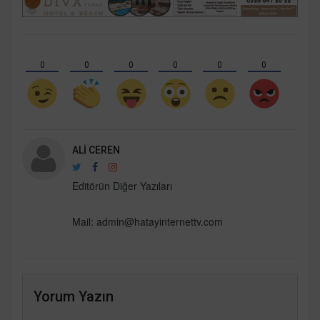
0
0
0
0
0
0
ALI CEREN
Editörün Diğer Yazıları
Mail:
admin@hatayinternettv.com
Yorum Yazın