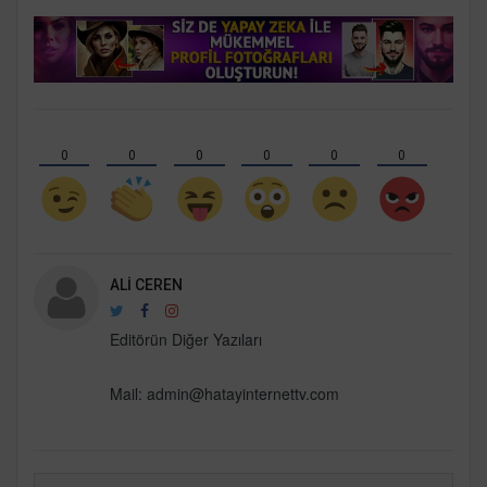
0
0
0
0
0
0
ALI CEREN
Editörün Diğer Yazıları
Mail:
admin@hatayinternettv.com