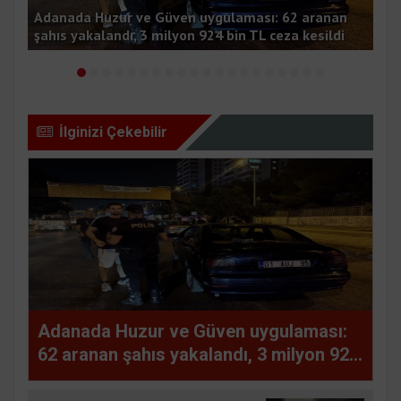
Adanada Huzur ve Güven uygulaması: 62 aranan
şahıs yakalandı, 3 milyon 924 bin TL ceza kesildi
Ala
İlginizi Çekebilir
Adanada Huzur ve Güven uygulaması:
62 aranan şahıs yakalandı, 3 milyon 924
bin TL ceza kesildi