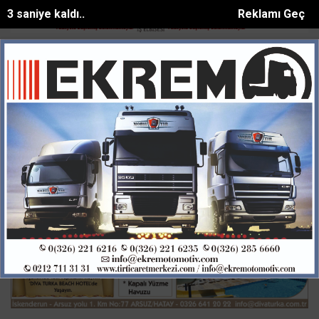
2 saniye kaldı..
Reklamı Geç
e vurup sakat bıraktılar
Apartmanda yangın paniği: 5 kişi dumandan 
SON DAKİKA:
Ana Sayfa
GÜNDEM