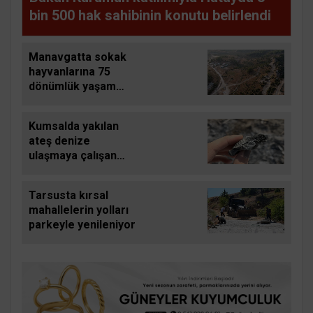
bin 500 hak sahibinin konutu belirlendi
Manavgatta sokak
hayvanlarına 75
dönümlük yaşam
alanı
Kumsalda yakılan
ateş denize
ulaşmaya çalışan
yavru carettayı yakıp
telef etti
Tarsusta kırsal
mahallelerin yolları
parkeyle yenileniyor