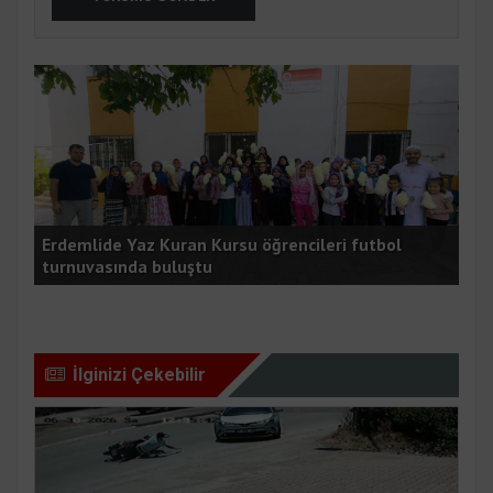
Erdemlide Yaz Kuran Kursu öğrencileri futbol
TÜİ
turnuvasında buluştu
yat
İlginizi Çekebilir