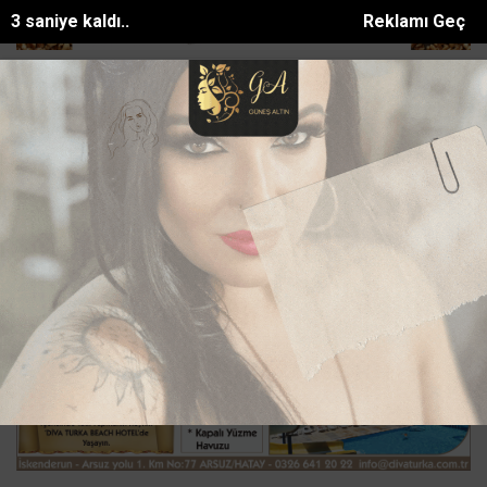
0 saniye kaldı..
Reklamı Geç
0 bin metrekarelik y...
HATSU, Batıayrancıda 25 yıllık içme suyu şeb
SON DAKİKA:
Ana Sayfa
ASAYİŞ