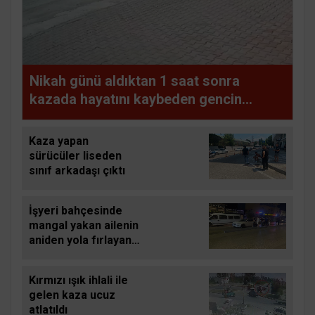
Nikah günü aldıktan 1 saat sonra
kazada hayatını kaybeden gencin
ailesinden 29 gün sonra gelen tahliyeye
tepki
Kaza yapan
sürücüler liseden
sınıf arkadaşı çıktı
İşyeri bahçesinde
mangal yakan ailenin
aniden yola fırlayan 2
yaşındaki çocuğu
ölümden döndü
Kırmızı ışık ihlali ile
gelen kaza ucuz
atlatıldı