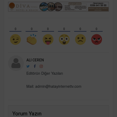
0
0
0
0
0
0
ALI CEREN
Editörün Diğer Yazıları
Mail:
admin@hatayinternettv.com
Yorum Yazın