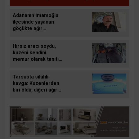
Adananın İmamoğlu
ilçesinde yaşanan
göçükte ağır
yaralanan işçi de
hayatını kaybetti
Hırsız aracı soydu,
kuzeni kendini
memur olarak tanıtıp
sürücüye Dikkat edin
burada hırsız çok
Tarsusta silahlı
dedi
kavga: Kuzenlerden
biri öldü, diğeri ağır
yaralandı