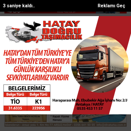
1 saniye kaldı..
Reklamı Geç
Adana İl Başkanı Özkan: Türkiye Yüzy...
AOSBden ihracata stratejik d
SON DAKİKA:
Ana Sayfa
ASAYİŞ