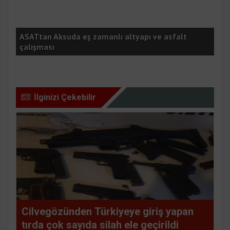
ynı
ASATtan Aksuda eş zamanlı altyapı ve asfalt
AK 
çalışması
güç
İlginizi Çekebilir
Cilvegözünden Türkiyeye giriş yapan
tırda çok sayıda silah ele geçirildi