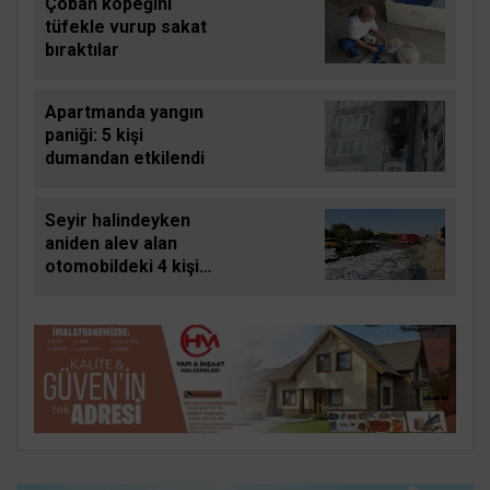
Çoban köpeğini
tüfekle vurup sakat
bıraktılar
Apartmanda yangın
paniği: 5 kişi
dumandan etkilendi
Seyir halindeyken
aniden alev alan
otomobildeki 4 kişi
yaralandı