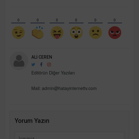
0
0
0
0
0
0
ALI CEREN
Editörün Diğer Yazıları
Mail:
admin@hatayinternettv.com
Yorum Yazın