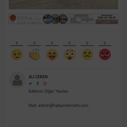
0
0
0
0
0
0
ALI CEREN
Editörün Diğer Yazıları
Mail: admin@hatayinternettv.com