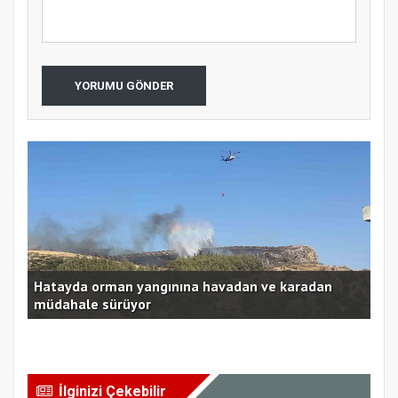
YORUMU GÖNDER
E
lak
Hatayda orman yangınına havadan ve karadan
ldı
müdahale sürüyor
Ece
İlginizi Çekebilir