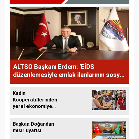
ALTSO Başkanı Erdem: ‘EİDS
düzenlemesiyle emlak ilanlarının sosyal
medyada paylaşımının önü açıldı
Kadın
Kooperatiflerinden
yerel ekonomiye
katkı
Başkan Doğandan
mısır uyarısı