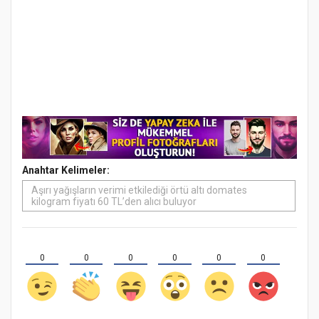
Anahtar Kelimeler:
Aşırı yağışların verimi etkilediği örtü altı domates
kilogram fiyatı 60 TL’den alıcı buluyor
0
0
0
0
0
0