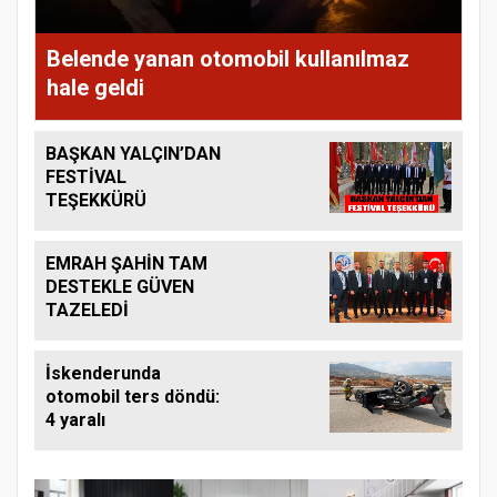
Belende yanan otomobil kullanılmaz
hale geldi
BAŞKAN YALÇIN’DAN
FESTİVAL
TEŞEKKÜRÜ
EMRAH ŞAHİN TAM
DESTEKLE GÜVEN
TAZELEDİ
İskenderunda
otomobil ters döndü:
4 yaralı