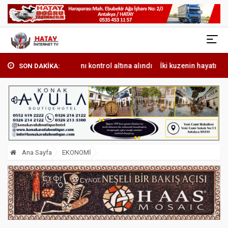
 yangını kontrol altına alındı
İki kuzenin hayatını kaybettiği kavgada
SON DAKİKA:
Ana Sayfa
EKONOMİ