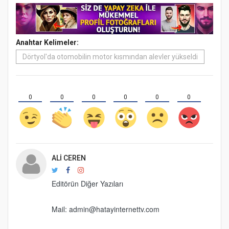
Anahtar Kelimeler:
Dörtyol'da otomobilin motor kısmından alevler yükseldi
0
0
0
0
0
0
ALI CEREN
Editörün Diğer Yazıları
Mail: admin@hatayinternettv.com