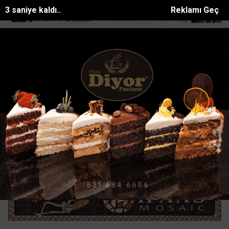
2 saniye kaldı..
Reklamı Geç
gatta sokak hayvanlarına 75 dönümlük yaş...
Kumsalda yakılan ate
SON DAKİKA:
Ana Sayfa
ASAYİŞ