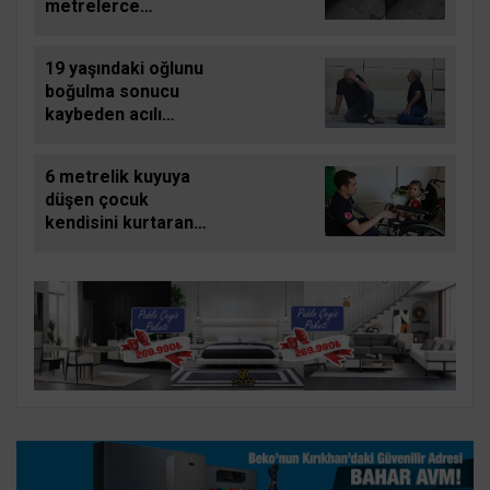
metrelerce
sürüklendi
19 yaşındaki oğlunu
boğulma sonucu
kaybeden acılı
babanın feryadı
yürekleri dağladı
6 metrelik kuyuya
düşen çocuk
kendisini kurtaran
kahramanıyla buluştu