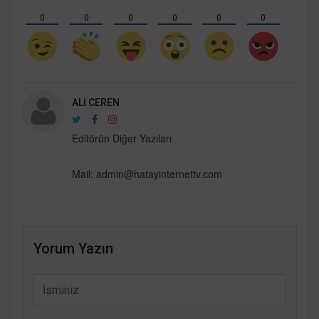
0
0
0
0
0
0
ALI CEREN
Editörün Diğer Yazıları
Mail:
admin@hatayinternettv.com
Yorum Yazın