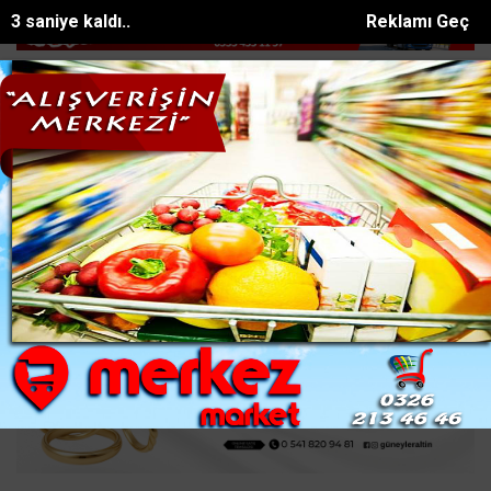
2 saniye kaldı..
Reklamı Geç
an pazarı: Dalgalara kapılan 2 kişi...
Direğe konan 5 leylekten 3ü ele
SON DAKİKA:
Ana Sayfa
SAĞLIK