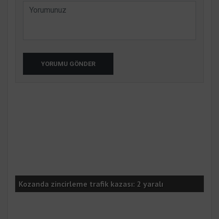
YORUMU GÖNDER
1
Den
Kozanda zincirleme trafik kazası: 2 yaralı
kur