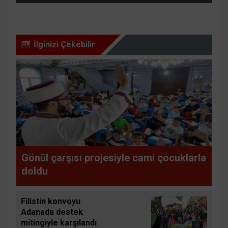
İlginizi Çekebilir
Gönül çarşısı projesiyle cami çocuklarla
doldu
Filistin konvoyu
Adanada destek
mitingiyle karşılandı