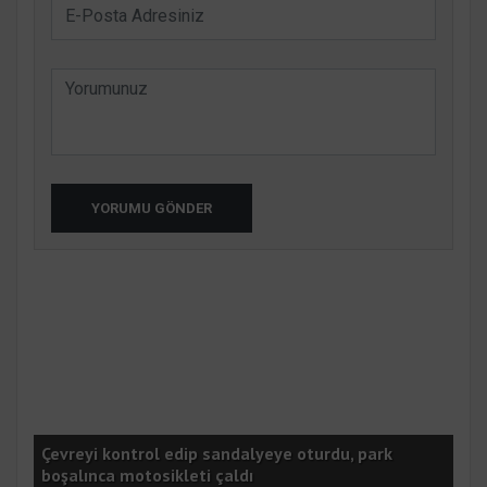
YORUMU GÖNDER
Çevreyi kontrol edip sandalyeye oturdu, park
Bat
boşalınca motosikleti çaldı
müd