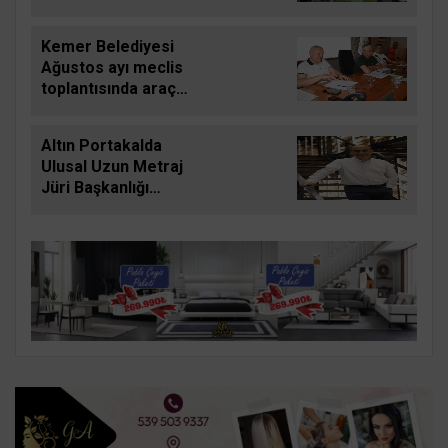
Kemer Belediyesi
Ağustos ayı meclis
toplantısında araç
filosunun
güçlendirilmesine
Altın Portakalda
yönelik kararlar
Ulusal Uzun Metraj
alındı
Jüri Başkanlığı
görevini Derviş Zaim
yapacak