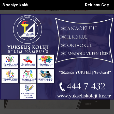
1 saniye kaldı..
Reklamı Geç
anda alev aldı, tamirci yangın tü...
Yetkili servisin önündeki beyaz eş
SON DAKİKA:
Ana Sayfa
GÜNDEM