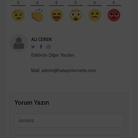
0
0
0
0
0
0
ALI CEREN
Editörün Diğer Yazıları
Mail:
admin@hatayinternettv.com
Yorum Yazın