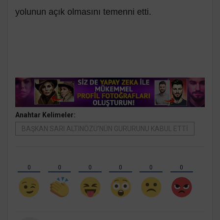
yolunun açık olmasını temenni etti.
Anahtar Kelimeler:
BAŞKAN SARI ALTINÖZÜ’NÜN GURURUNU KABUL ETTİ
0
0
0
0
0
0