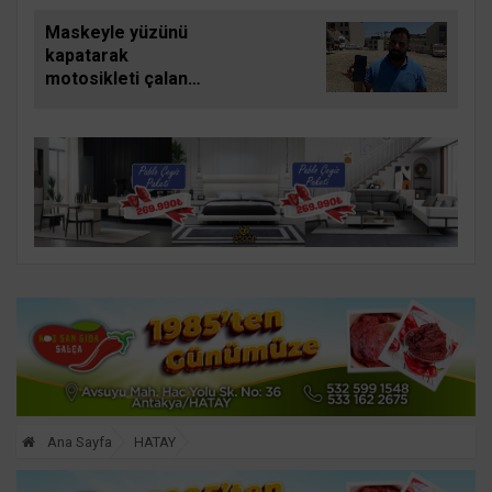
aracın altında
Maskeyle yüzünü
kalarak can verdiği
kapatarak
kaza kamerada
motosikleti çalan
hırsız jandarma
ekiplerinden
kaçamadı
Ana Sayfa
HATAY