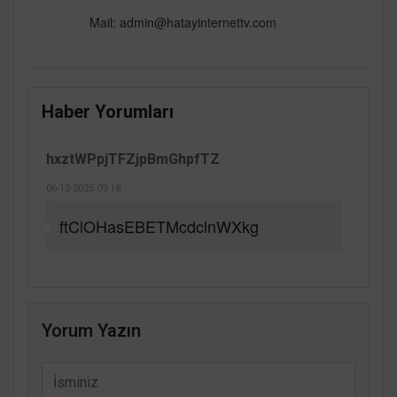
Mail: admin@hatayinternettv.com
Haber Yorumları
hxztWPpjTFZjpBmGhpfTZ
06-12-2025 09:18
ftClOHasEBETMcdclnWXkg
Yorum Yazın