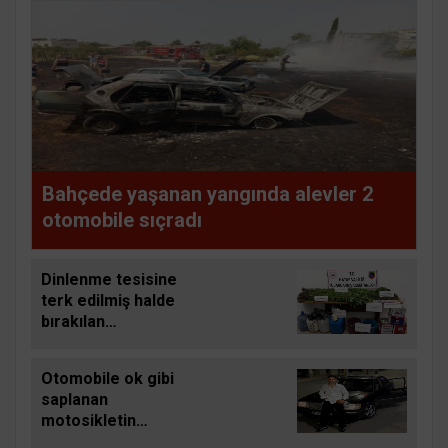
Bahçede yaşanan yangında alevler 2
otomobile sıçradı
Dinlenme tesisine
terk edilmiş halde
bırakılan
otomobildeki 3
şırınga zehir tacirini
Otomobile ok gibi
ele verdi
saplanan
motosikletin
sürücüsü hafif ticari