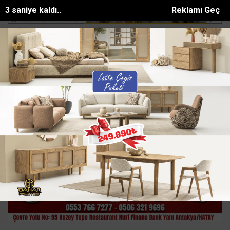
2 saniye kaldı..
Reklamı Geç
aşalı yangınzede üreticilere s...
Antalyada 5 kilogram skunk esrar 
SON DAKİKA:
Ana Sayfa
HATAY