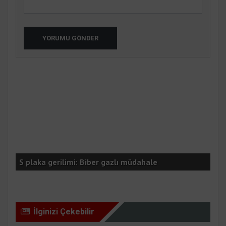
YORUMU GÖNDER
Ala
S plaka gerilimi: Biber gazlı müdahale
nay
İlginizi Çekebilir