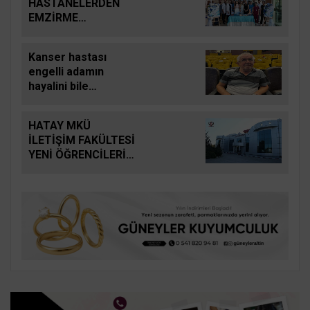
HASTANELERDEN
EMZİRME
SEFERBERLİĞİ
Kanser hastası
engelli adamın
hayalini bile
kuramadığı evine
kavuşunca döktüğü
HATAY MKÜ
gözyaşı
İLETİŞİM FAKÜLTESİ
duygulandırdı
YENİ ÖĞRENCİLERİNİ
BEKLİYOR