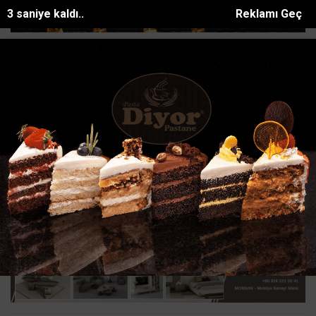
2 saniye kaldı..
Reklamı Geç
urumun katılımıyla Hatayda 8 bin 500 h...
Manavgatta sokak hayvanl
SON DAKİKA:
Ana Sayfa
HATAY