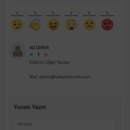
0
0
0
0
0
0
ALI CEREN
Editörün Diğer Yazıları
Mail:
admin@hatayinternettv.com
Yorum Yazın