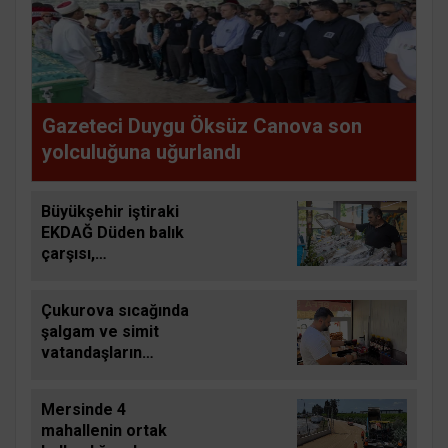
Gazeteci Duygu Öksüz Canova son
yolculuğuna uğurlandı
Büyükşehir iştiraki
EKDAĞ Düden balık
çarşısı,
balıkseverlerin
uğrak noktası oldu
Çukurova sıcağında
şalgam ve simit
vatandaşların
vazgeçilmezi oldu
Mersinde 4
mahallenin ortak