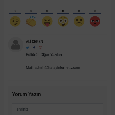
0
0
0
0
0
0
ALI CEREN
Editörün Diğer Yazıları
Mail:
admin@hatayinternettv.com
Yorum Yazın