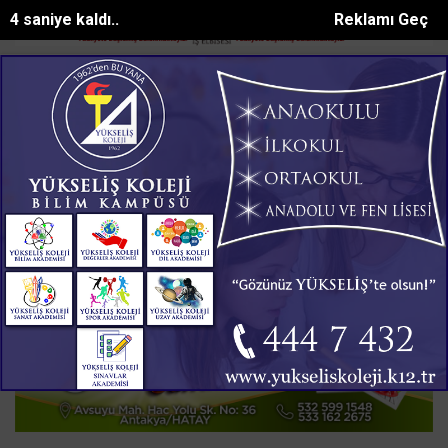
3 saniye kaldı..
Reklamı Geç
Hatay'da Tır Kazası: Sürücü Yaralandı
Kahramanmaraşta kayıp ço
SON DAKİKA:
Ana Sayfa
ASAYİŞ