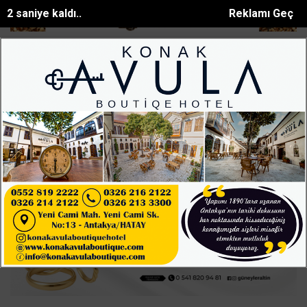
0 saniye kaldı..
Reklamı Geç
açlar alev aldı, yang...
ATÜde Sunar Gastronomi ve Mutfak Sanatlar
SON DAKİKA:
Ana Sayfa
ASAYİŞ