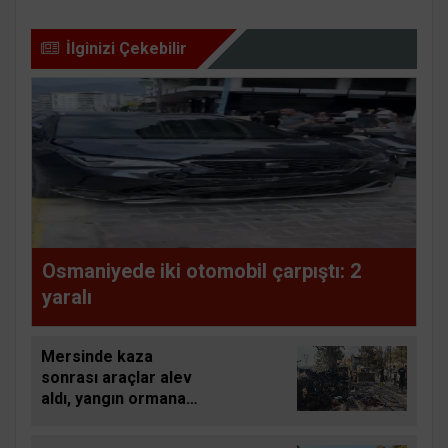
İlginizi Çekebilir
Osmaniyede iki otomobil çarpıştı: 2
yaralı
Mersinde kaza
sonrası araçlar alev
aldı, yangın ormana
sıçradı: 1 ölü, 2 yaralı