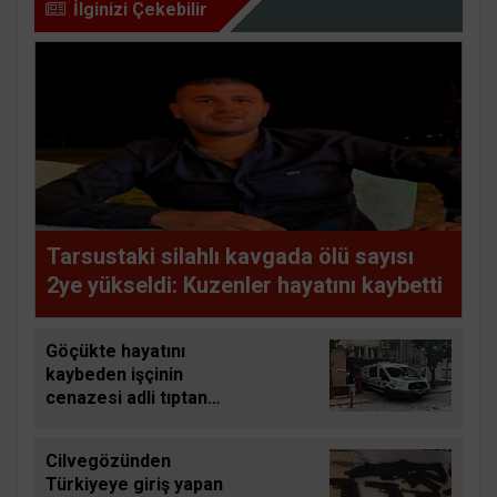
İlginizi Çekebilir
Tarsustaki silahlı kavgada ölü sayısı
2ye yükseldi: Kuzenler hayatını kaybetti
Göçükte hayatını
kaybeden işçinin
cenazesi adli tıptan
alındı
Cilvegözünden
Türkiyeye giriş yapan