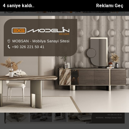
2 saniye kaldı..
Reklamı Geç
kte hayatını kaybeden işçinin cenazesi ad...
Fekede Cömert Özen s
SON DAKİKA:
Ana Sayfa
ASAYİŞ