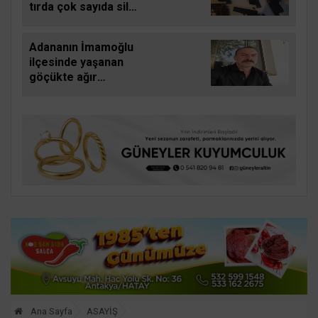
tırda çok sayıda silah
ele geçirildi
Adananın İmamoğlu
ilçesinde yaşanan
göçükte ağır
yaralanan işçi de
hayatını kaybetti
Ana Sayfa
ASAYİŞ