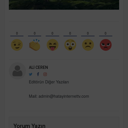
0
0
0
0
0
0
ALI CEREN
Editörün Diğer Yazıları
Mail: admin@hatayinternettv.com
Yorum Yazın