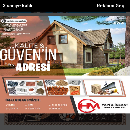
1 saniye kaldı..
Reklamı Geç
üreş ağası Türk Devl...
Yayladağı İlçe Halk Kütüphanesi hizmete açıl
SON DAKİKA:
Ana Sayfa
ASAYİŞ