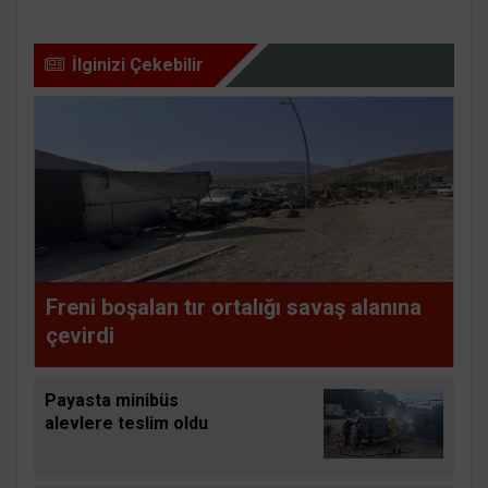
İlginizi Çekebilir
Freni boşalan tır ortalığı savaş alanına
çevirdi
Payasta minibüs
alevlere teslim oldu