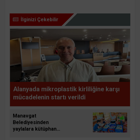
İlginizi Çekebilir
Alanyada mikroplastik kirliliğine karşı
mücadelenin startı verildi
Manavgat
Belediyesinden
yaylalara kütüphane
desteği