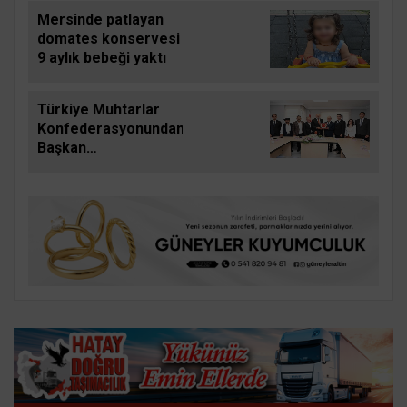
Mersinde patlayan
domates konservesi
9 aylık bebeği yaktı
Türkiye Muhtarlar
Konfederasyonundan
Başkan
Başdeğirmene ‘Yılın
En Başarılı Belediye
Başkanı ödülü