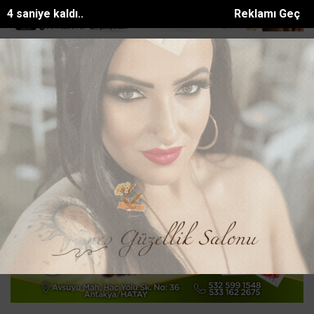
3 saniye kaldı..
Reklamı Geç
r
Manavgat Belediyesinden yaylalara kütüphane d...
Mersinde patl
SON DAKİKA:
Ana Sayfa
GÜNDEM