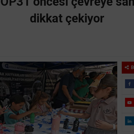
OP31 öncesi çevreye sana
dikkat çekiyor
B