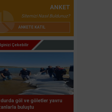
ANKET
Sitemizi Nasıl Buldunuz?
ANKETE KATIL
İlginizi Çekebilir
durda göl ve göletler yavru
anlarla buluştu