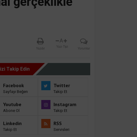
l gerçeklikle
A
Yazı Tipi
Yazdır
Yorumlar
izi Takip Edin
Facebook
Twitter
Sayfayı Beğen
Takip Et
Youtube
Instagram
Abone Ol
Takip Et
Linkedin
RSS
Takip Et
Servisleri