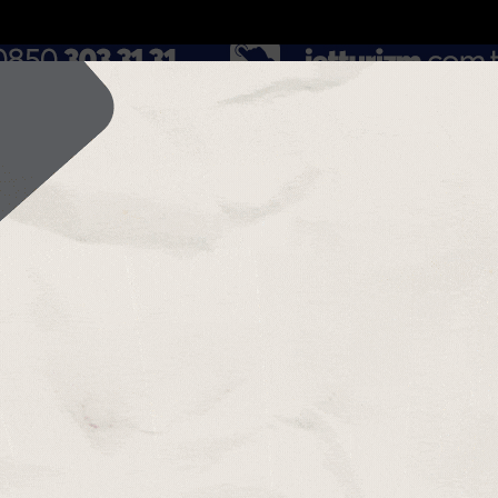
DOLAR
46.2686
EURO
53.5186
AL
Y
GÜNDEM
MAGAZİN
KADIN-YAŞAM
SPOR
SAĞLIK
Sİ
Yazarlar
Web TV
dürd...
Antalyada otomobil dereye uçtu: 1 yaralı
Paralarını alamadı