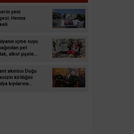
erin yeni
gesi: Henna
keli
alyanın içme suyu
nağından pet
ak, alkol şişeleri,
tler çıkartıldı
nt akıntısı Doğu
nizin kirliliğini
lya kıyılarına
yor