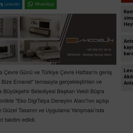
Linkedin
WhatsApp
Kem
sim
Hey
Ant
kay
bard
poşe
Leva
a Çevre Günü ve Türkiye Çevre Haftası’nı geniş
Akde
ya Bize Emanet" temasıyla gerçekleştirilen ve
Anta
taşı
lya Büyükşehir Belediyesi Başkan Vekili Büşra
inlikte "Eko DigiTalya Deneyim Alanı"nın açılışı
 En Güzel Tasarım ve Uygulama Yarışması’nda
i takdim edildi.