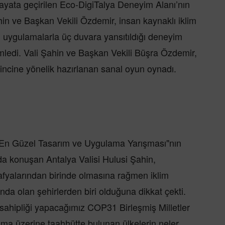
ayata geçirilen Eco-DigiTalya Deneyim Alanı’nın
Şahin ve Başkan Vekili Özdemir, insan kaynaklı iklim
tal uygulamalarla üç duvara yansıtıldığı deneyim
imledi. Vali Şahin ve Başkan Vekili Büşra Özdemir,
ilincine yönelik hazırlanan sanal oyun oynadı.
 En Güzel Tasarım ve Uygulama Yarışması"nın
nda konuşan Antalya Valisi Hulusi Şahin,
afyalarından birinde olmasına rağmen iklim
ında olan şehirlerden biri olduğuna dikkat çekti.
 sahipliği yapacağımız COP31 Birleşmiş Milletler
ırlama üzerine taahhütte bulunan ülkelerin neler