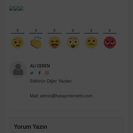
0
0
0
0
0
0
ALI CEREN
Editörün Diğer Yazıları
Mail:
admin@hatayinternettv.com
Yorum Yazın