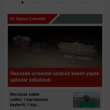
İlginizi Çekebilir
Hassada ormanda usulsüz kesim yapan
şahıslar yakalandı
Mersinde silahlı
saldırı: 1 kişi hayatını
kaybetti, 1 kişi
yaralandı