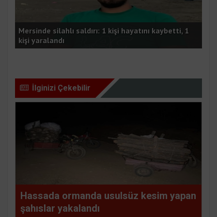
Mersinde silahlı saldırı: 1 kişi hayatını kaybetti, 1
kişi yaralandı
Koz
İlginizi Çekebilir
Hassada ormanda usulsüz kesim yapan
şahıslar yakalandı