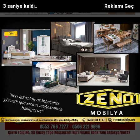
2 saniye kaldı..
Reklamı Geç
Kozanda zincirleme trafik kazası: 2 yaralı
Denizde can pazarı: Dalga
SON DAKİKA:
Ana Sayfa
ASAYİŞ