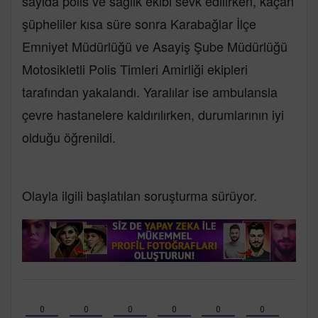
sayıda polis ve sağlık ekibi sevk edilirken, kaçan
şüpheliler kısa süre sonra Karabağlar İlçe
Emniyet Müdürlüğü ve Asayiş Şube Müdürlüğü
Motosikletli Polis Timleri Amirliği ekipleri
tarafından yakalandı. Yaralılar ise ambulansla
çevre hastanelere kaldırılırken, durumlarının iyi
olduğu öğrenildi.
Olayla ilgili başlatılan soruşturma sürüyor.
0
0
0
0
0
0