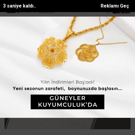
2 saniye kaldı..
Reklamı Geç
m bölgesi Taşucuna huzur veren uygulama
Burdurda belediyenin gec
SON DAKİKA:
Ana Sayfa
GÜNDEM