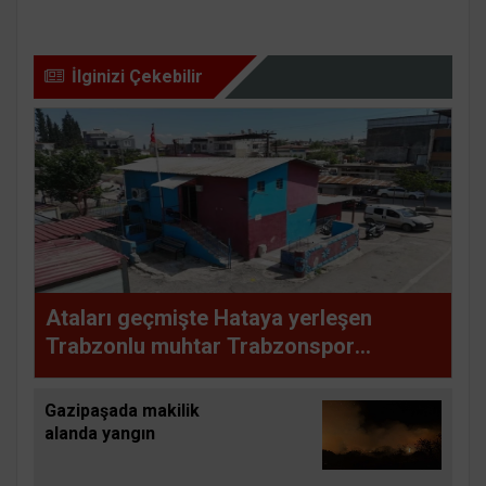
İlginizi Çekebilir
Ataları geçmişte Hataya yerleşen
Trabzonlu muhtar Trabzonspor
sevgisini bordo mavi renklerle
yaşatıyor
Gazipaşada makilik
alanda yangın