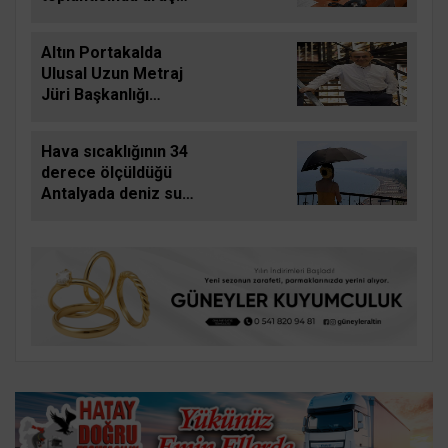
filosunun
güçlendirilmesine
Altın Portakalda
yönelik kararlar
Ulusal Uzun Metraj
alındı
Jüri Başkanlığı
görevini Derviş Zaim
yapacak
Hava sıcaklığının 34
derece ölçüldüğü
Antalyada deniz suyu
sıcaklığı 30 dereceyi
gördü