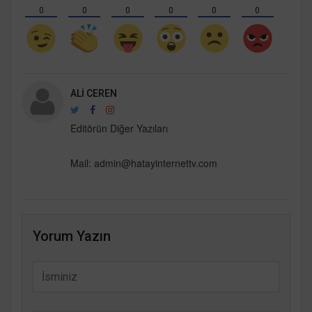
0
0
0
0
0
0
ALI CEREN
Editörün Diğer Yazıları
Mail:
admin@hatayinternettv.com
Yorum Yazın