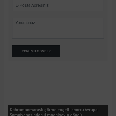
YORUMU GÖNDER
Kahramanmaraşlı görme engelli sporcu Avrupa
Ada
Şampiyonasından 4 madalyayla döndü
sal