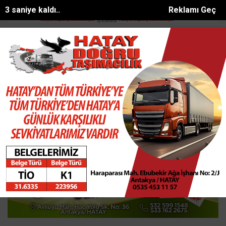
3 saniye kaldı..
Reklamı Geç
anada trafikte tartıştığı sürücüye testerey...
Hırsızlar Narenciye Bah
SON DAKİKA:
Ana Sayfa
GÜNDEM