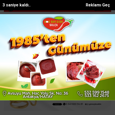
2 saniye kaldı..
Reklamı Geç
ölü bulunan Eyüp Can davası sürüyor
Manavgat Belediyesinden yayl
SON DAKİKA:
Ana Sayfa
SAĞLIK