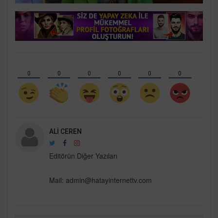
0
0
0
0
0
0
ALI CEREN
Editörün Diğer Yazıları
Mail:
admin@hatayinternettv.com