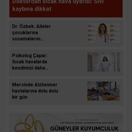
Doktordan sıcak hava uyarısı: Sıvı
kaybına dikkat
Dr. Özbek: Aileler
çocuklarına
susamalarını
beklemeden düzenli
aralıklarla su içirmeli
Psikolog Çapar:
Sıcak havalarda
kendimizi daha
gergin, sabırsız ve
öfkeli hissedebiliriz
Mersinde Alzheimer
hastalarına dolu dolu
bir gün