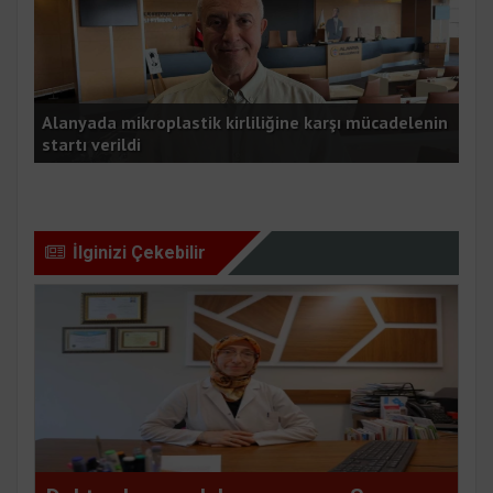
K
Alanyada mikroplastik kirliliğine karşı mücadelenin
startı verildi
Kyl
İlginizi Çekebilir